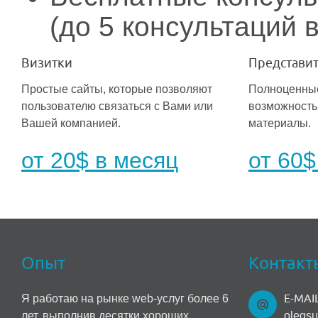
(до 5 консультаций 
Визитки
Представи
Простые сайты, которые позволяют
Полноценные
пользователю связаться с Вами или
возможность
Вашей компанией.
материалы.
от 20$ в месяц
от 60$
Опыт
Контакт
E-MAI
Я работаю на рынке web-услуг более 6
лет, выполнив десятки хороших
olegs