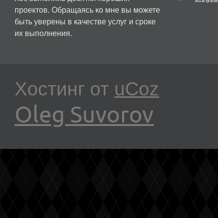
проектов. Обращаясь ко мне вы можете
быть уверены в качестве услуг и сроке
их выполнения.
Хостинг от
uCoz
Oleg Suvorov