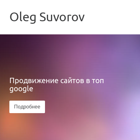
Oleg Suvorov
Продвижение сайтов в топ
Создание сайтов от 300$
google
Получить собственный сайт теперь еще
легче
Подробнее
Подробнее